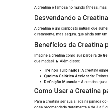
A creatina é famosa no mundo fitness, mas 
Desvendando a Creatina
A creatina é um composto natural que aumen
diretamente, mas segura, que ainda tem um 
Benefícios da Creatina
Imagine a creatina como sua parceira de trei
queimadas! 🔥 Além disso:
Treinos Turbinados:
A creatina aume
Queima Calórica Acelerada:
Treinos
Definição Muscular:
A creatina ajud
Como Usar a Creatina p
Para a creatina ser sua aliada na jornada d
dose recomendada geralmente é de 3 a 5 gr