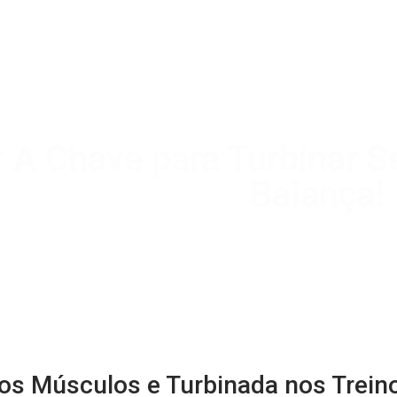
: A Chave para Turbinar S
Balança!
dos Músculos e Turbinada nos Trein