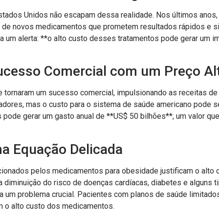
stados Unidos não escapam dessa realidade. Nos últimos anos,
o de novos medicamentos que prometem resultados rápidos e si
a um alerta: **o alto custo desses tratamentos pode gerar um im
ucesso Comercial com um Preço Al
ornaram um sucesso comercial, impulsionando as receitas de 
adores, mas o custo para o sistema de saúde americano pode s
ode gerar um gasto anual de **US$ 50 bilhões**, um valor que 
ma Equação Delicada
rcionados pelos medicamentos para obesidade justificam o alto
 diminuição do risco de doenças cardíacas, diabetes e alguns ti
na um problema crucial. Pacientes com planos de saúde limita
om o alto custo dos medicamentos.